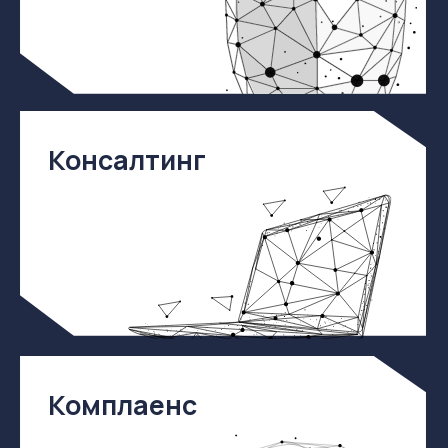
Я ознакомлен(-а) с
Политикой
конфиденциальности
сайта и даю
согласие
на обработку своих персональных данных.
Я подтверждаю своё согласие на передачу
своих персональных данных в злектронной
форме по открытым каналам связи общего
пользования «Интернет».
Отправить