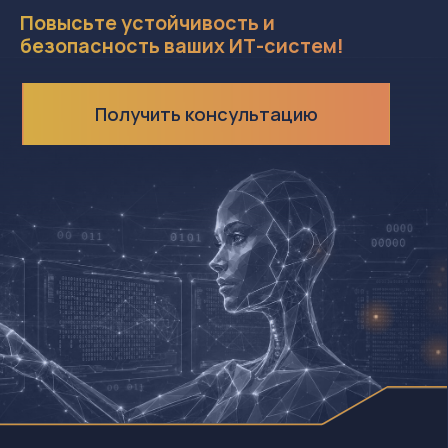
В последние годы искусственный
интеллект стал неотъемлемой частью
множества отраслей и технологий. ИИ
применяется в клиентских сервисах, для
автоматизации процессов, анализа
клиентских данных, генерации кода в
процессе разработки ПО и т.д. Но с
ростом популярности использования ИИ
моделей в корпоративной
инфраструктуре возникает и новый