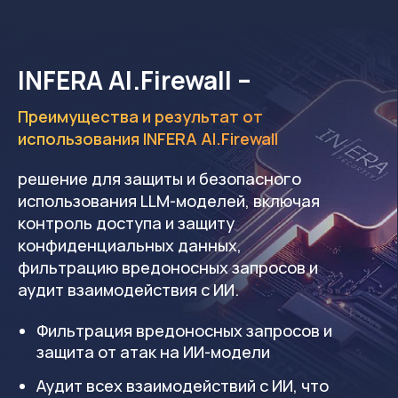
разработки ПО
INFERA AI.SafeCode
–
платформа для анализа исходного кода и
open-source компонентов с целью
обнаружения уязвимостей и аномалий в
режиме реального времени, внедрения
методологии DevSecOps и MLSecOps в
процессы разработки ПО.
MLSecOps расширяет и адаптирует
существующие практики DevSecOps к
особенностям ML-пайплайнов. В фокусе – не
только уязвимости в коде приложения, но и
качество, происхождение и целостность
данных, а также устойчивость самой ИИ-
модели, используемой в R&D, к внешним
манипуляциям и атакам. Генерация кода
LLM-моделями увеличивает скорость
разработки, но одновременно создаёт