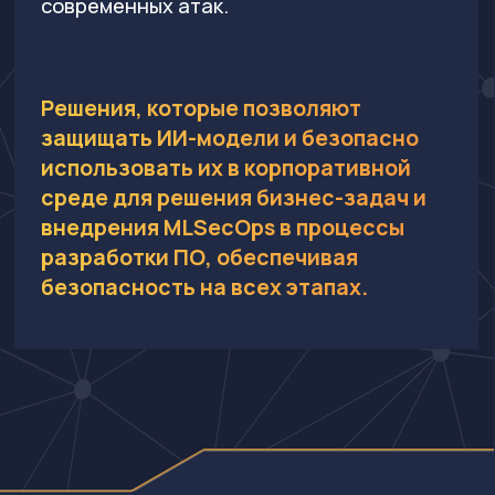
конфиденциальных данных,
фильтрацию вредоносных запросов и
аудит взаимодействия с ИИ.
Фильтрация вредоносных запросов и
защита от атак на ИИ-модели
Аудит всех взаимодействий с ИИ, что
позволяет отслеживать, какие данные и
запросы обрабатываются, а также
выявлять любые аномалии или
потенциальные угрозы
Анализ запросов в реальном времени,
защита конфиденциальной информации
через маскирование и контроль доступа
Проверка устойчивости к атакам и защита
данных от манипуляций
Автоматизированное тестирование,
выявление и устранение уязвимостей в
ИИ-моделях сканером ML Red Teaming
Мониторинг, фильтрация и контроль
запросов и ответов, обрабатываемых ИИ-
моделями: LLM, ML API, генеративный ИИ
Контроль использования ИИ в процессах