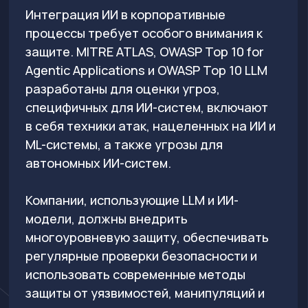
Решения, которые позволяют
защищать ИИ-модели и безопасно
использовать их в корпоративной
среде для решения бизнес-задач и
внедрения MLSecOps в процессы
разработки ПО, обеспечивая
безопасность на всех этапах.
INFERA AI.Firewall
–
Преимущества и результат от
использования INFERA AI.Firewall
решение для защиты и безопасного
использования LLM-моделей, включая
контроль доступа и защиту