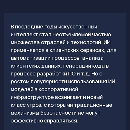
класс угроз, с которыми традиционные
механизмы безопасности не могут
эффективно справляться.
Интеграция ИИ в корпоративные
процессы требует особого внимания к
защите. MITRE ATLAS, OWASP Top 10 for
Agentic Applications и OWASP Top 10 LLM
разработаны для оценки угроз,
специфичных для ИИ-систем, включают
в себя техники атак, нацеленных на ИИ и
ML-системы, а также угрозы для
автономных ИИ-систем.
Компании, использующие LLM и ИИ-
модели, должны внедрить
многоуровневую защиту, обеспечивать
регулярные проверки безопасности и
использовать современные методы
защиты от уязвимостей, манипуляций и
современных атак.