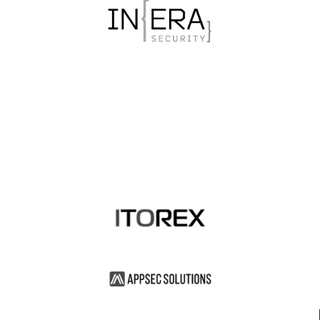
+7
Я ознакомлен(-а) с
Политикой
конфиденциальности
сайта и даю
согласие
на обработку своих персональных данных.
Я подтверждаю своё согласие на передачу
своих персональных данных в злектронной
форме по открытым каналам связи общего
пользования «Интернет».