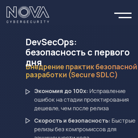
DevSecOps:
безопасность с первого
дня
Внедрение практик безопасной
разработки (Secure SDLC)
Экономия до 100x:
Исправление
ошибок на стадии проектирования
дешевле, чем после релиза
Скорость и безопасность:
Быстрые
релизы без компромиссов для
защищенности кода
Проактивная защита:
Предупреждаем угрозы,
а не боремся с последствиями
Подробнее