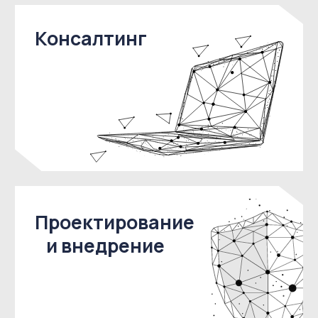
Наша команда обладает глубокими
знаниями и опытом в области
информационной безопасности. Мы
следим за последними тенденциями и
инновациями, что позволяет нам
предлагать клиентам наиболее
эффективные решения.
Индивидуальный
подход
Мы учитываем специфику и
потребности каждого клиента,
разрабатывая индивидуальные
решения для обеспечения
безопасности данных,
информационных систем и сетевой
инфраструктуры.