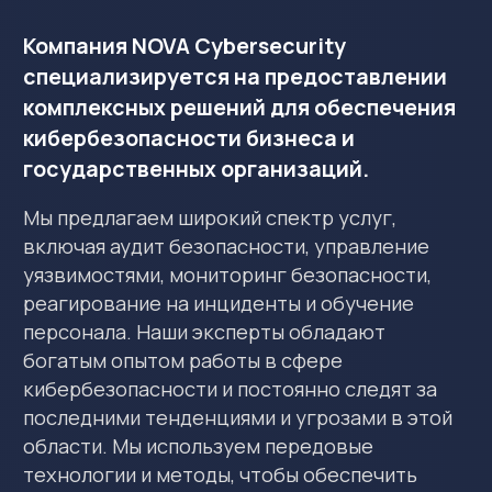
последними тенденциями и угрозами в этой
области. Мы используем передовые
технологии и методы, чтобы обеспечить
максимальную защиту наших клиентов от
кибератак и других угроз.
Понимая, что каждый клиент уникален, мы
разрабатываем индивидуальные решения,
которые соответствуют потребностям и
бюджету клиента. Наша цель — защитить
ваши данные и системы от киберугроз и
обеспечить непрерывность бизнеса.
NOVA Cybersecurity — надежный
партнер в поиске и реализации
эффективного решения для защиты
бизнеса от киберугроз.