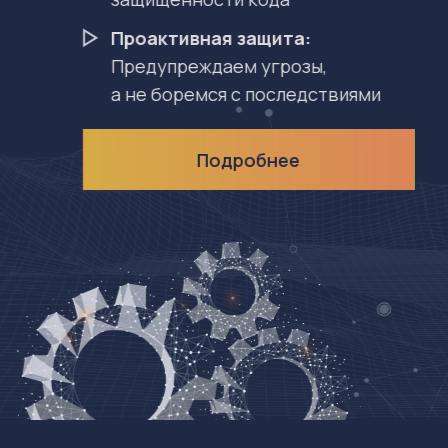
Компания NOVA Cybersecurity
специализируется на предоставлении
комплексных решений для обеспечения
кибербезопасности бизнеса и
государственных организаций.
Мы предлагаем широкий спектр услуг,
включая аудит безопасности, управление
уязвимостями, мониторинг безопасности,
реагирование на инциденты и обучение
персонала. Наши эксперты обладают
богатым опытом работы в сфере
кибербезопасности и постоянно следят за