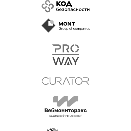
для уточнения деталей
+7
Я ознакомлен(-а) с
Политикой
конфиденциальности
сайта и даю
согласие
на обработку своих персональных данных.
Я подтверждаю своё согласие на передачу
своих персональных данных в злектронной
форме по открытым каналам связи общего
пользования «Интернет».